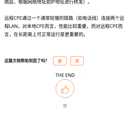
络层，根据网络地址如
IP
地址进行转发）。
远程
CPE
通过一个通常较慢的链路（如电话线）连接两个远
程
LAN
，对本地
CPE
而言，性能比较重要，而对远程
CPE
而
言，在长距离上可正常运行是更重要的。
这篇文档帮助到您了吗？
是
否
THE END
赞
提交反馈