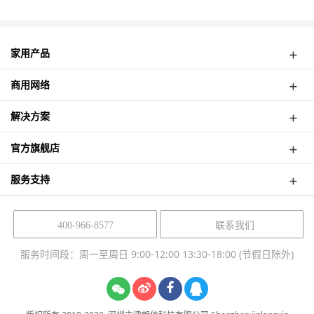
家用产品
弱电箱路由
商用网络
4G路由器
无线CPE
网络摄像机
解决方案
面板式AP
酒店无线覆盖案例
吸顶式AP
官方旗舰店
高速公路无线监控
室外式基站
津朗信天猫店
塔吊无线监控案例
服务支持
智能网关
津朗信京东店
电梯无线监控案例
智能流控路由
云管理平台
如何购买？
乡镇无线监控案例
POE交换机
热门问题
联系我们
400-966-8577
工业大楼无线监控
太阳能供电
产品保修
更多解决方案
服务时间段：周一至周日 9:00-12:00 13:30-18:00 (节假日除外)
软件下载
案例中心
退市声明