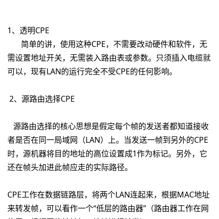
1
、透明
CPE
简单的讲，使用这种
CPE
，不需要改动硬件和软件，无
需设置地址开关，无需装入路由表或参数。只须插入电缆就
可以，现有
LAN
的运行完全不受
CPE
的任何影响。
2
、源路由选择
CPE
源路由选择的核心思想是假定每个帧的发送者都知道接收
者是否在同一局域网（
LAN
）上。当发送一帧到另外的
CPE
时，源机器将目的地址的高位设置成
1
作为标记。另外，它
还在帧头加进此帧应走的实际路径。
CPE
工作在数据链路层，将两个
LAN
连起来，根据
MAC
地址
来转发帧，可以看作一个
“
低层的路由器
”
（路由器工作在网