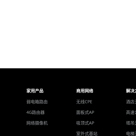
家用产品
商用网络
解决
弱电箱路由
无线CPE
酒店
4G路由器
面板式AP
高速
网络摄像机
吸顶式AP
塔吊
室外式基站
电梯