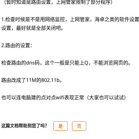
（暂时知道是路由设置，上网管家限制了部分程序）
1.
检查时候是不是用网络监控，上网管家，海卓之类的软件设
设置，最好就是全部关闭吧。
2.
路由的设置：
检查路由的
dns
码，这个一般是只能上
Q
，不能浏览网页的
。
路由改成了
11M
的
802.11b
。
也可以连电脑建的点对点
wifi
表现正常（大家也可以试试）
这篇文档帮助到您了吗？
是
否