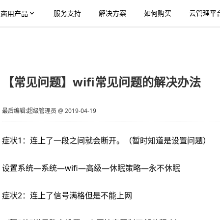
服务支持
解决方案
如何购买
云管理平
业商用产品
【常见问题】wifi常见问题的解决办法
最后编辑:超级管理员
@
2019-04-19
症状
1
：连上了一段之间就会断开。（暂时知道是设置问题）
设置系统
—
系统
—wifi—
高级
—
休眠策略
—
永不休眠
症状
2
：连上了信号满格但是不能上网